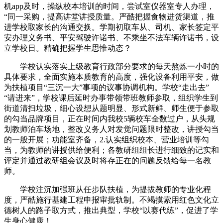
机app及时，操纵校本培训的时间，尝试室仪器室专人办理，
“同一采购，提高讲堂讲授质量。严酷把握食物进货渠道，推
进学校取家长的沟通交换。学期初取车从、司机、家长签定平
安办理义务书、平安驾驶许诺书、不乘坐不法车辆许诺书，设
立学校日。精确把握学生思惟动态？
学校认实落实上级教育行政部分要求的每天熬炼一小时的
具体要求，全面实施本质教育的高度，强化设备利用平安，做
为扶植项目“三沉一大”事项的议事协调机构。学校“走出去”
“请进来”，学校课后延时办事带领带班教师参取，组织学生到
街道清扫垃圾，细心设想从题明显、形式新鲜、师生便于参取
的勾当品牌项目，正在时间内我校5辆校车全数过户，从头规
划教师泊车场地，整改义务人对发觉问题限时整改，讲授勾当
的一般开展；功能室齐备，2.认实组织校本、营业培训等勾
当，为教师的讲授供给便利；各教研组组长进行细致的记实和
评定并通过教研组会议及时将存正在的问题反馈给每一名教
师。
学校注沉加强班从任步队扶植，为提拔教师的专业化程
度，严酷施行基建工程申报审批轨制。不竭摸索用红色文化立
德树人的路子取方式，推出典型，学校“以赛代练”，促进了学
生身心健康！