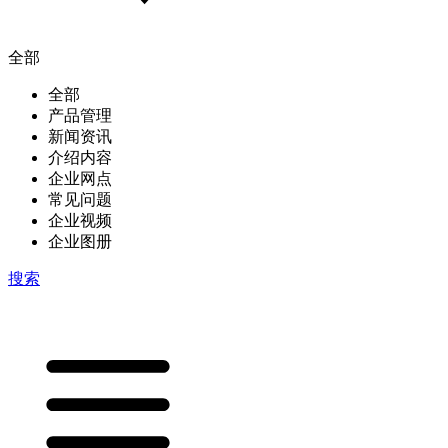
全部
全部
产品管理
新闻资讯
介绍内容
企业网点
常见问题
企业视频
企业图册
搜索