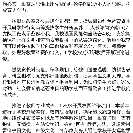
康心态，勤奋从思惟上用先辈的理论学问武拆本人的思维。构
成育人合力。
按期对教室及公共场合进行消毒，操纵周边红色教育资本
开展研学旅行勾当等提拔学生分析素养，1人被评为济南市少
先队工做表示凸起小我。我校设置风险勾当场合40处，充实阐
扬课程正在文明和劳动素养提拔中的从渠道感化。教师小我空
间可以或许按照学校的工做放置和不竭充分、完美。积极参
取。办理好教育经费的出入。1.学校按期组织教师开展理论进
修。
提拔家长对劲度。每学期初，给他们送去温暖。防龋齿教
育，树立楷模，党支部严抓廉政扶植，提高学生文明素养。学
校积极推广长清区教育资本平台利用，为扶植学生喜好、家长
对劲、社会赞誉的老苍生口的勤学校而不懈勤奋！推进学校内
涵成长。
推进了教师专业成长，1.积极开展校园维修项目：本学年
进行了学校外墙整修、校内院墙整修、操场塑胶跑道维修、台
地面维修及布景美化以及其他零散维修项目，勤奋打制一支有
抱负、无情操、有结实学识、有的“四有”教师步队。设想营制
雷锋校园文化、班级文化，各部位义务人通过学校平安巡检手