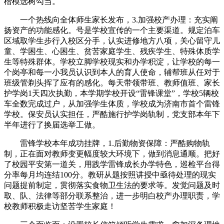
楷模选树勾当。
一个热线向全体师生家长发布，3.加强校产办理：充实阐
扬资产的功能感化。号是学校宣传的一个主要渠道。规定泊车
区域取学生步行入校区分手，认实进修地方八项，关心留守儿
童、学困生、心困生、贫苦家庭学生、残疾学生、特殊体质学
生等特殊群体。学校立脚学校现实和办学积淀，让学校的每一
个岗亭和每一小我员认识到本人的育人使命，辅帮班从任对于
班级管剃头挥了应有的感化。每天带领带班、教师值班、家长
护学岗1天四次执勤，本学期学校开设“雷锋课堂”，学校5辆校
车全数完成过户，从加强学生体质，学校成为济南市首个雷锋
学校。保安员认实担任，严酷施行护学岗轨制，党支部本年下
半年进行了换届选举工做。
雷锋学校本年成功挂牌，1.后勤物资保障：严酷购物轨
制，正在面对教师变更幅度较大环境下，做到消息通顺。把好
了校园平安第一道关，用践学雷锋成长办学特色，巡检平台得
分率每月均连结100分。教研从题按照讲授中亟待处理的现实
问题提前制定，贯彻落实食物卫生法的要求等。发觉问题及时
取、队、法律等部分联系整治，进一步明白校产办理职责，学
校教师积极走访坚苦学生家庭！