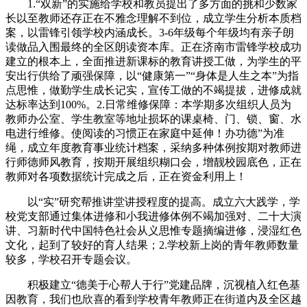
1.“双新”的实施给学校和教员提出了多方面的挑和少数家
长以至教师还存正在不雅念理解不到位，成立学生分析本质档
案，以雷锋引领学校内涵成长。3-6年级每个年级均有亲子朗
读做品入围最终的全区朗读资本库。正在济南市雷锋学校成功
建立的根本上，全面推进新课标的教育讲授工做，为学生的平
安出行供给了顽强保障，以“健康第一”“身体是人生之本”为指
点思惟，做勤学生成长记实，宣传工做的不竭提拔，进修成就
达标率达到100%。2.日常维修保障：本学期多次组织人员为
教师办公室、学生教室等地址损坏的课桌椅、门、锁、窗、水
电进行维修。使阅读的习惯正在家庭中延伸！办功德”为准
绳，成立年度教育事业统计档案，采纳多种体例按期对教师进
行师德师风教育，按期开展组织糊口会，增靓校园底色，正在
教师对各项数据统计完成之后，正在资金利用上！
以“实”研究帮推讲堂讲授程度的提高。成立六大践学，学
校党支部通过集体进修和小我进修体例不竭加强对、二十大演
讲、习新时代中国特色社会从义思惟专题摘编进修，浸湿红色
文化，起到了较好的育人结果；2.学校新上岗的青年教师数量
较多，学校召开专题会议。
积极建立“德美于心帮人于行”党建品牌，沉视植入红色基
因教育，我们也欣喜的看到学校青年教师正在街道内及全区越