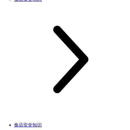
食品安全知识