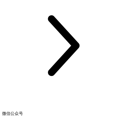
微信公众号