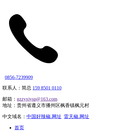
0856-7239909
联系人：简总
159 8501 0110
邮箱：
gzzyxjysp@163.com
地址：贵州省遵义市播州区枫香镇枫元村
中文域名：
中国好辣椒.网址
雷天椒.网址
首页