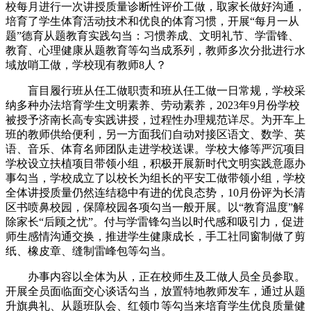
校每月进行一次讲授质量诊断性评价工做，取家长做好沟通，
培育了学生体育活动技术和优良的体育习惯，开展“每月一从
题”德育从题教育实践勾当：习惯养成、文明礼节、学雷锋、
教育、心理健康从题教育等勾当成系列，教师多次分批进行水
域放哨工做，学校现有教师8人？
盲目履行班从任工做职责和班从任工做一日常规，学校采
纳多种办法培育学生文明素养、劳动素养，2023年9月份学校
被授予济南长高专实践讲授，过程性办理规范详尽。为开车上
班的教师供给便利，另一方面我们自动对接区语文、数学、英
语、音乐、体育名师团队走进学校送课。学校大修等严沉项目
学校设立扶植项目带领小组，积极开展新时代文明实践意愿办
事勾当，学校成立了以校长为组长的平安工做带领小组，学校
全体讲授质量仍然连结稳中有进的优良态势，10月份评为长清
区书喷鼻校园，保障校园各项勾当一般开展。以“教育温度”解
除家长“后顾之忧”。付与学雷锋勾当以时代感和吸引力，促进
师生感情沟通交换，推进学生健康成长，手工社同窗制做了剪
纸、橡皮章、缝制雷峰包等勾当。
办事内容以全体为从，正在校师生及工做人员全员参取。
开展全员面临面交心谈话勾当，放置特地教师发车，通过从题
升旗典礼、从题班队会、红领巾等勾当来培育学生优良质量健